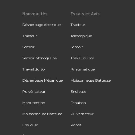
Nouveautés
Essais et Avis
Désherbage électrique
Tracteur
Tracteur
Télescopique
Semoir
Semoir
Semoir Monograine
Travail du Sol
Travail du Sol
Pneumatique
Désherbage Mécanique
Moissonneuse Batteuse
Pulvérisateur
Ensileuse
Manutention
Fenaison
Moissonneuse Batteuse
Pulvérisateur
Ensileuse
Robot