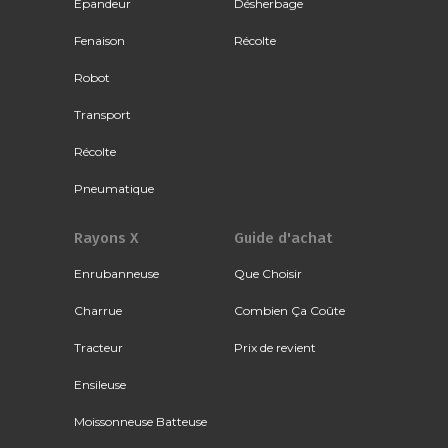
Épandeur
Désherbage
Fenaison
Récolte
Robot
Transport
Récolte
Pneumatique
Rayons X
Guide d'achat
Enrubanneuse
Que Choisir
Charrue
Combien Ça Coûte
Tracteur
Prix de revient
Ensileuse
Moissonneuse Batteuse