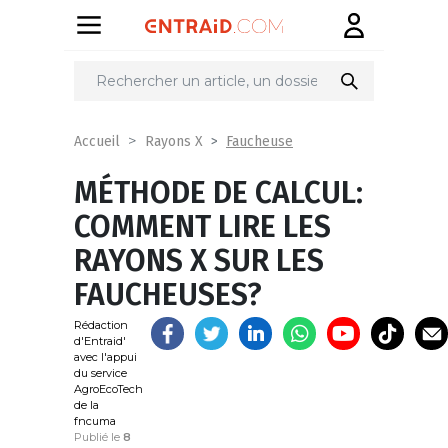
Partager
sur
Faucheuse
Accueil
Rayons X
MÉTHODE DE CALCUL:
COMMENT LIRE LES
RAYONS X SUR LES
FAUCHEUSES?
Rédaction
d'Entraid'
avec l'appui
du service
AgroEcoTech
de la
fncuma
Publié le
8