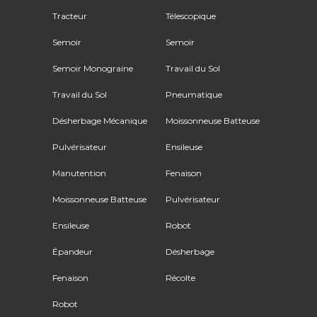
Tracteur
Télescopique
Semoir
Semoir
Semoir Monograine
Travail du Sol
Travail du Sol
Pneumatique
Désherbage Mécanique
Moissonneuse Batteuse
Pulvérisateur
Ensileuse
Manutention
Fenaison
Moissonneuse Batteuse
Pulvérisateur
Ensileuse
Robot
Épandeur
Désherbage
Fenaison
Récolte
Robot