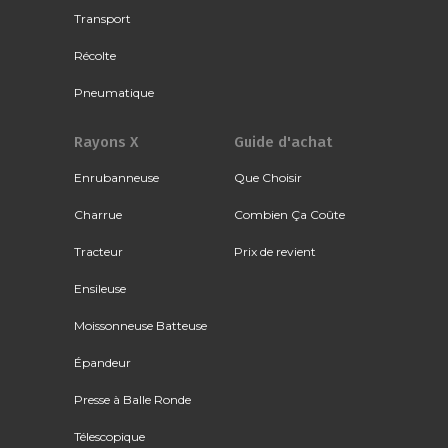
Transport
Récolte
Pneumatique
Rayons X
Guide d'achat
Enrubanneuse
Que Choisir
Charrue
Combien Ça Coûte
Tracteur
Prix de revient
Ensileuse
Moissonneuse Batteuse
Épandeur
Presse à Balle Ronde
Télescopique