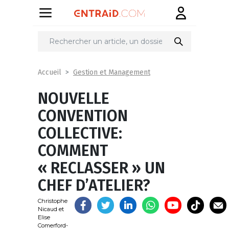
Partager
sur
Gestion et Management
Accueil
NOUVELLE
CONVENTION
COLLECTIVE:
COMMENT
« RECLASSER » UN
CHEF D’ATELIER?
Christophe
Nicaud et
Elise
Comerford-