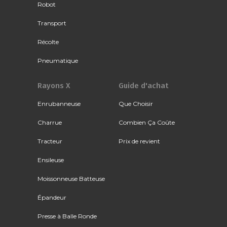
Robot
Transport
Récolte
Pneumatique
Rayons X
Guide d'achat
Enrubanneuse
Que Choisir
Charrue
Combien Ça Coûte
Tracteur
Prix de revient
Ensileuse
Moissonneuse Batteuse
Épandeur
Presse à Balle Ronde