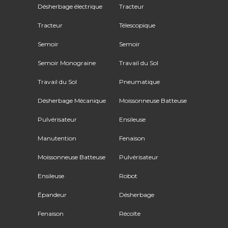
Désherbage électrique
Tracteur
Tracteur
Télescopique
Semoir
Semoir
Semoir Monograine
Travail du Sol
Travail du Sol
Pneumatique
Désherbage Mécanique
Moissonneuse Batteuse
Pulvérisateur
Ensileuse
Manutention
Fenaison
Moissonneuse Batteuse
Pulvérisateur
Ensileuse
Robot
Épandeur
Désherbage
Fenaison
Récolte