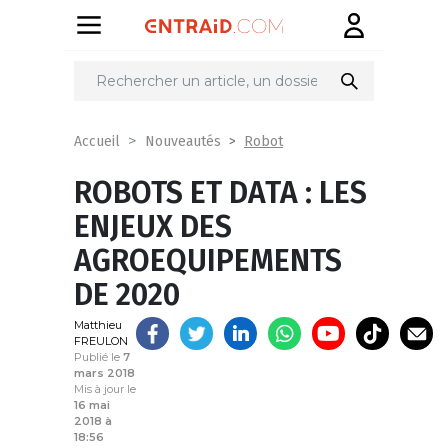
Partager
sur
Robot
Accueil
Nouveautés
ROBOTS ET DATA : LES
ENJEUX DES
AGROEQUIPEMENTS
DE 2020
Matthieu
FREULON
Publié le
7
mars 2018
Mis à jour le
16 mai
2018 à
18:56