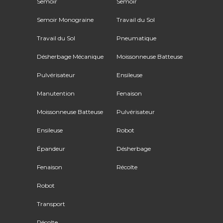
Semoir
Semoir
Semoir Monograine
Travail du Sol
Travail du Sol
Pneumatique
Désherbage Mécanique
Moissonneuse Batteuse
Pulvérisateur
Ensileuse
Manutention
Fenaison
Moissonneuse Batteuse
Pulvérisateur
Ensileuse
Robot
Épandeur
Désherbage
Fenaison
Récolte
Robot
Transport
Récolte