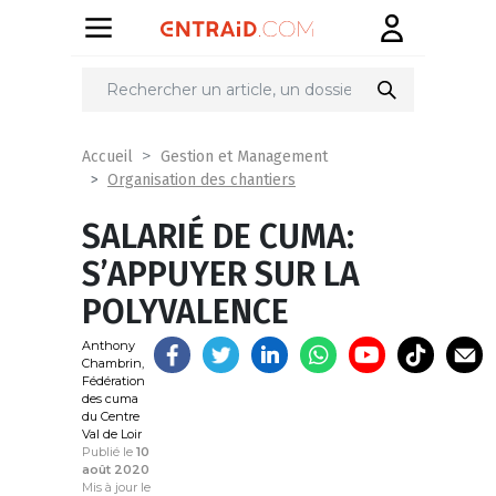
Partager
sur
Accueil
Gestion et Management
Organisation des chantiers
SALARIÉ DE CUMA:
S’APPUYER SUR LA
POLYVALENCE
Anthony
Chambrin,
Fédération
des cuma
du Centre
Val de Loir
Publié le
10
août 2020
Mis à jour le