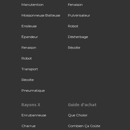
Manutention
Fenaison
Moissonneuse Batteuse
Pulvérisateur
Ensileuse
Robot
Épandeur
Désherbage
Fenaison
Récolte
Robot
Transport
Récolte
Pneumatique
Rayons X
Guide d'achat
Enrubanneuse
Que Choisir
Charrue
Combien Ça Coûte