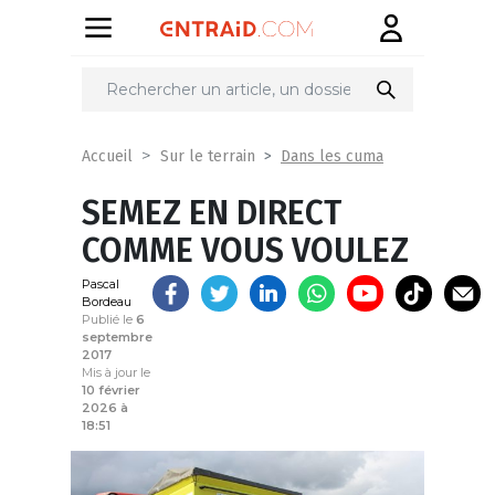
Partager
sur
Dans les cuma
Accueil
Sur le terrain
SEMEZ EN DIRECT
COMME VOUS VOULEZ
Pascal
Bordeau
Publié le
6
septembre
2017
Mis à jour le
10 février
2026 à
18:51