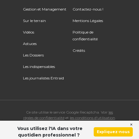
Gestion et Management
Contactez-nous !
Sur le terrain
Mentions Légales
Vidéos
Politique de
confidentialité
Astuces
Crédits
Les Dossiers
Les indispensables
Les journalistes Entraid
Ce site utilise le service Google Recaptcha. Voir
les
règles de confidentialité
et
les conditions d'utilisation
.
×
Vous utilisez l'IA dans votre
© Copyright 2026 ENTRAID. Tous droits réservés.
Expliquez-nous
quotidien professionnel ?