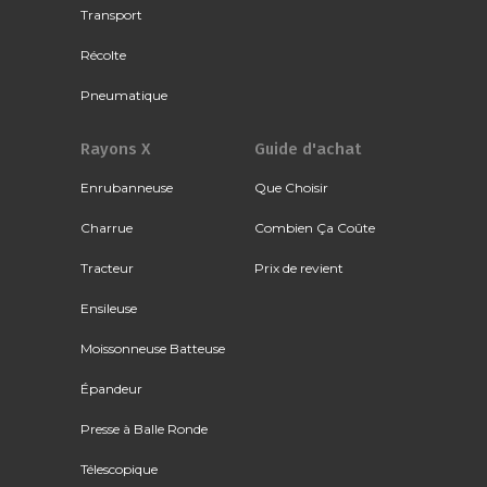
Transport
Récolte
Pneumatique
Rayons X
Guide d'achat
Enrubanneuse
Que Choisir
Charrue
Combien Ça Coûte
Tracteur
Prix de revient
Ensileuse
Moissonneuse Batteuse
Épandeur
Presse à Balle Ronde
Télescopique