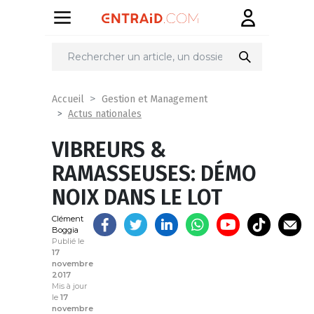
Partager
sur
Accueil
Gestion et Management
Actus nationales
VIBREURS &
RAMASSEUSES: DÉMO
NOIX DANS LE LOT
Clément
Boggia
Publié le
17
novembre
2017
Mis à jour
le
17
novembre