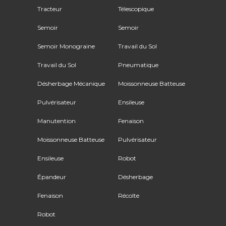
Tracteur
Télescopique
Semoir
Semoir
Semoir Monograine
Travail du Sol
Travail du Sol
Pneumatique
Désherbage Mécanique
Moissonneuse Batteuse
Pulvérisateur
Ensileuse
Manutention
Fenaison
Moissonneuse Batteuse
Pulvérisateur
Ensileuse
Robot
Épandeur
Désherbage
Fenaison
Récolte
Robot