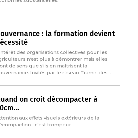
conomies substantielles.
ouvernance : la formation devient
écessité
'intérêt des organisations collectives pour les
griculteurs n'est plus à démontrer mais elles
'ont de sens que s'ils en maîtrisent la
ouvernance. Invités par le réseau Trame, des…
uand on croit décompacter à
50cm…
ttention aux effets visuels extérieurs de la
écompaction... c'est trompeur.