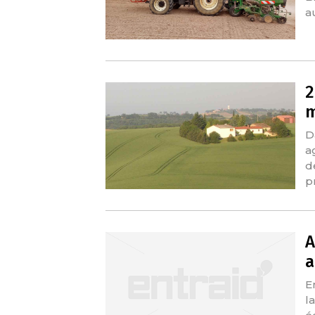
a
2
m
D
a
d
p
A
a
E
l