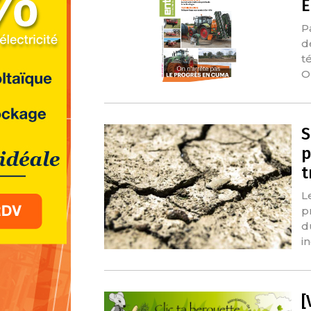
E
P
d
t
O
S
p
t
L
p
d
i
[