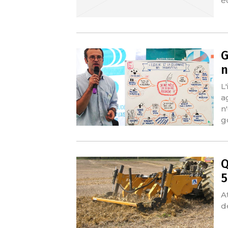
é
G
n
L
a
n
g
Q
A
d