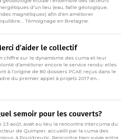
a géobiologie étudie l’ensemble des facteurs
nergétiques d’un lieu (eau, faille géologique,
ndes magnétiques) afin d’en améliorer
’équilibre… Témoignage en Bretagne.
erci d’aider le collectif
n chiffre sur le dynamisme des cuma et leur
olonté d’améliorer encore le service rendu: elles
ont à l’origine de 80 dossiers PCAE reçus dans le
adre du premier appel à projets 2017 en…
uel semoir pour les couverts?
e 23 août, avait eu lieu la rencontre intercuma du
ecteur de Quimper, accueilli par la cuma des
inious, à Pouldreuzic. Rencontre bien suivie entre