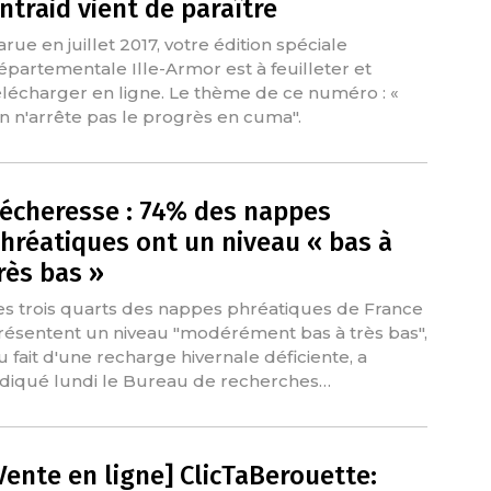
ntraid vient de paraître
arue en juillet 2017, votre édition spéciale
épartementale Ille-Armor est à feuilleter et
élécharger en ligne. Le thème de ce numéro : «
n n'arrête pas le progrès en cuma".
écheresse : 74% des nappes
hréatiques ont un niveau « bas à
rès bas »
es trois quarts des nappes phréatiques de France
résentent un niveau "modérément bas à très bas",
u fait d'une recharge hivernale déficiente, a
ndiqué lundi le Bureau de recherches…
Vente en ligne] ClicTaBerouette: