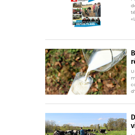
d
t
«
B
r
U
m
c
d
D
v