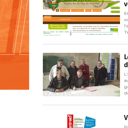
v
E
v
l
T
L
d
L
a
g
d
V
P