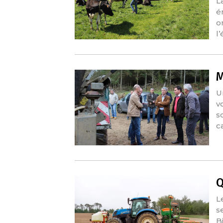
L
é
o
l
M
U
v
s
c
Q
L
s
B