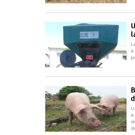
U
l
L
à
po
B
d
U
à
d
d