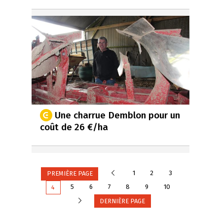
Une charrue Demblon pour un
coût de 26 €/ha
Précédente
1
2
3
PREMIÈRE PAGE
5
6
7
8
9
10
4
Suivante
DERNIÈRE PAGE