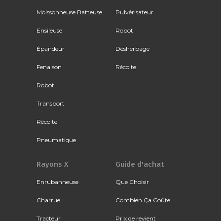
Moissonneuse Batteuse
Pulvérisateur
Ensileuse
Robot
Épandeur
Désherbage
Fenaison
Récolte
Robot
Transport
Récolte
Pneumatique
Rayons X
Guide d'achat
Enrubanneuse
Que Choisir
Charrue
Combien Ça Coûte
Tracteur
Prix de revient