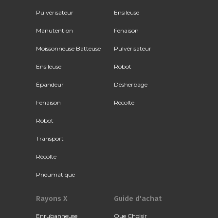
Pulvérisateur
Ensileuse
Manutention
Fenaison
Moissonneuse Batteuse
Pulvérisateur
Ensileuse
Robot
Épandeur
Désherbage
Fenaison
Récolte
Robot
Transport
Récolte
Pneumatique
Rayons X
Guide d'achat
Enrubanneuse
Que Choisir