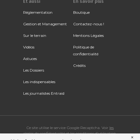
Et aussi
En savoir plus
Réglementation
Boutique
Gestion et Management
Contactez-nous !
Sur le terrain
Mentions Légales
Vidéos
Politique de
confidentialité
Astuces
Crédits
Les Dossiers
Les indispensables
Les journalistes Entraid
Ce site utilise le service Google Recaptcha. Voir
les
règles de confidentialité
et
les conditions d'utilisation
.
×