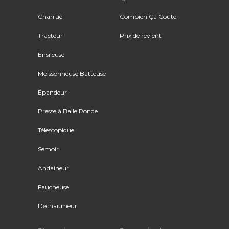
Charrue
Combien Ça Coûte
Tracteur
Prix de revient
Ensileuse
Moissonneuse Batteuse
Épandeur
Presse à Balle Ronde
Télescopique
Semoir
Andaineur
Faucheuse
Déchaumeur