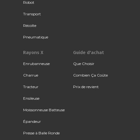
Robot
Transport
Récolte
Pneumatique
Rayons X
Guide d'achat
Enrubanneuse
Que Choisir
Charrue
Combien Ça Coûte
Tracteur
Prix de revient
Ensileuse
Moissonneuse Batteuse
Épandeur
Presse à Balle Ronde