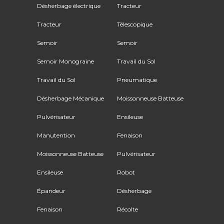
Désherbage électrique
Tracteur
Tracteur
Télescopique
Semoir
Semoir
Semoir Monograine
Travail du Sol
Travail du Sol
Pneumatique
Désherbage Mécanique
Moissonneuse Batteuse
Pulvérisateur
Ensileuse
Manutention
Fenaison
Moissonneuse Batteuse
Pulvérisateur
Ensileuse
Robot
Épandeur
Désherbage
Fenaison
Récolte