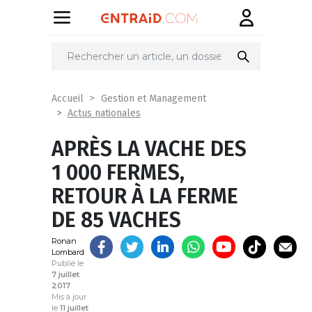
Partager
sur
Accueil
Gestion et Management
Actus nationales
APRÈS LA VACHE DES
1 000 FERMES,
RETOUR À LA FERME
DE 85 VACHES
Ronan
Lombard
Publié le
7 juillet
2017
Mis à jour
le
11 juillet