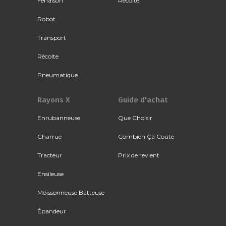
Fenaison
Récolte
Robot
Transport
Récolte
Pneumatique
Rayons X
Guide d'achat
Enrubanneuse
Que Choisir
Charrue
Combien Ça Coûte
Tracteur
Prix de revient
Ensileuse
Moissonneuse Batteuse
Épandeur