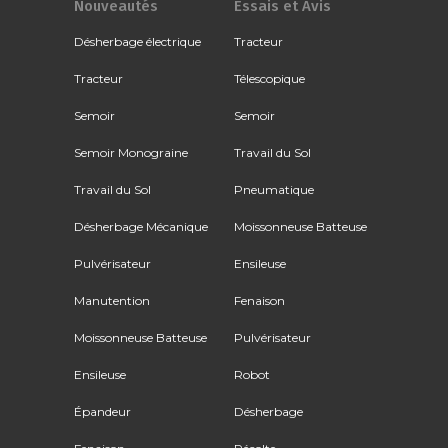
Nouveautés
Essais et Avis
Désherbage électrique
Tracteur
Tracteur
Télescopique
Semoir
Semoir
Semoir Monograine
Travail du Sol
Travail du Sol
Pneumatique
Désherbage Mécanique
Moissonneuse Batteuse
Pulvérisateur
Ensileuse
Manutention
Fenaison
Moissonneuse Batteuse
Pulvérisateur
Ensileuse
Robot
Épandeur
Désherbage