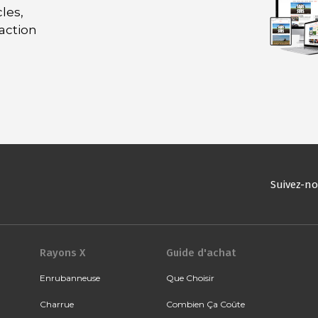
les,
daction
Suivez-n
Rayons X
Guide d'achat
Enrubanneuse
Que Choisir
Charrue
Combien Ça Coûte