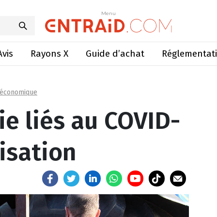
iés au COVID-19 et indemnisation
Menu
Menu
Avis
Rayons X
Guide d’achat
Réglementat
 économique
ie liés au COVID-
isation