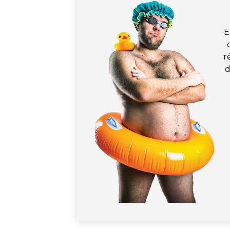
E
r
d