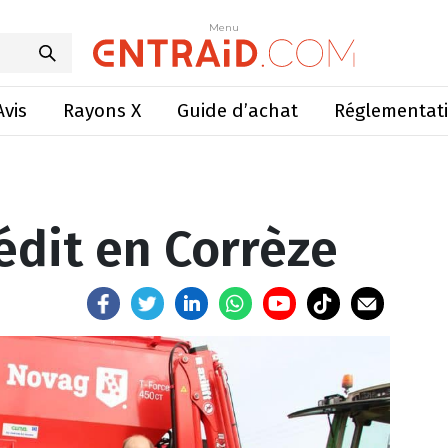
moir inédit en Corrèze
Menu
Menu
Avis
Rayons X
Guide d’achat
Réglementat
édit en Corrèze