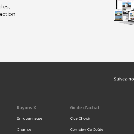
les,
daction
Suivez-n
Rayons X
Guide d'achat
Enrubanneuse
Que Choisir
Charrue
Combien Ça Coûte