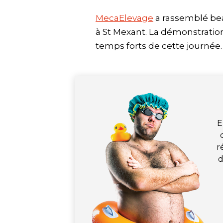
MecaElevage
a rassemblé bea
à St Mexant. La démonstrati
temps forts de cette journée.
E
r
d