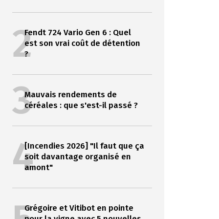
2
Fendt 724 Vario Gen 6 : Quel
est son vrai coût de détention
?
3
Mauvais rendements de
céréales : que s'est-il passé ?
4
[Incendies 2026] "Il faut que ça
soit davantage organisé en
amont"
Grégoire et Vitibot en pointe
pour la vigne avec 5 nouvelles