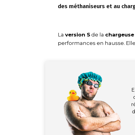
des méthaniseurs et au char
La
version S
de la
chargeuse
performances en hausse. Elle
E
r
d