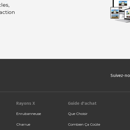
les,
daction
Suivez-n
Rayons X
Guide d'achat
Enrubanneuse
Que Choisir
Charrue
Combien Ça Coûte