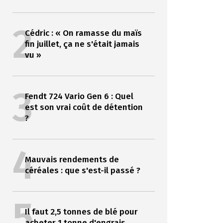
2
Cédric : « On ramasse du maïs
fin juillet, ça ne s'était jamais
vu »
3
Fendt 724 Vario Gen 6 : Quel
est son vrai coût de détention
?
4
Mauvais rendements de
céréales : que s'est-il passé ?
5
Il faut 2,5 tonnes de blé pour
acheter 1 tonne d'engrais