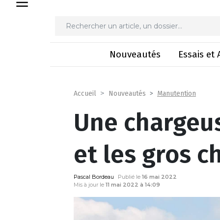
Une chargeuse po
Nouveautés
Essais et 
Manutention
Accueil
Nouveautés
Une chargeus
et les gros c
Pascal Bordeau
Publié le
16 mai 2022
Mis à jour le
11 mai 2022 à 14:09