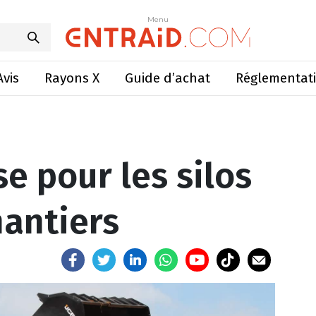
ur les silos et les gros chantiers
Menu
Menu
Avis
Rayons X
Guide d’achat
Réglementat
e pour les silos
hantiers