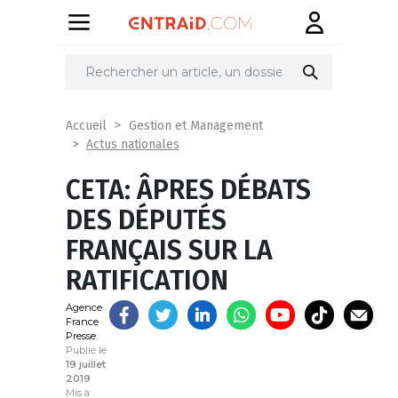
Partager
sur
Accueil
Gestion et Management
Actus nationales
CETA: ÂPRES DÉBATS
DES DÉPUTÉS
FRANÇAIS SUR LA
RATIFICATION
Agence
France
Presse
Publié le
19 juillet
2019
Mis à