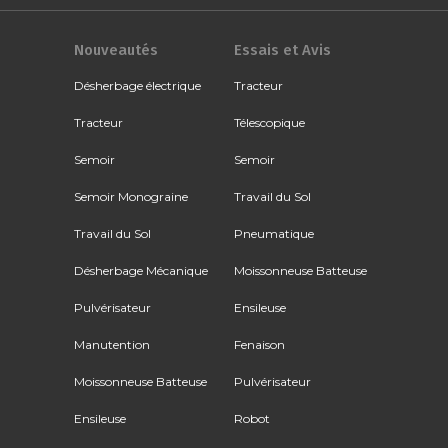
Nouveautés
Essais et Avis
Désherbage électrique
Tracteur
Tracteur
Télescopique
Semoir
Semoir
Semoir Monograine
Travail du Sol
Travail du Sol
Pneumatique
Désherbage Mécanique
Moissonneuse Batteuse
Pulvérisateur
Ensileuse
Manutention
Fenaison
Moissonneuse Batteuse
Pulvérisateur
Ensileuse
Robot