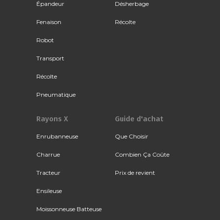
Épandeur
Désherbage
Fenaison
Récolte
Robot
Transport
Récolte
Pneumatique
Rayons X
Guide d'achat
Enrubanneuse
Que Choisir
Charrue
Combien Ça Coûte
Tracteur
Prix de revient
Ensileuse
Moissonneuse Batteuse