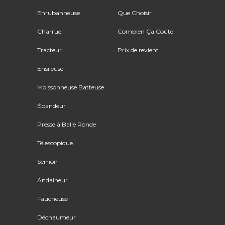
Enrubanneuse
Que Choisir
Charrue
Combien Ça Coûte
Tracteur
Prix de revient
Ensileuse
Moissonneuse Batteuse
Épandeur
Presse à Balle Ronde
Télescopique
Semoir
Andaineur
Faucheuse
Déchaumeur