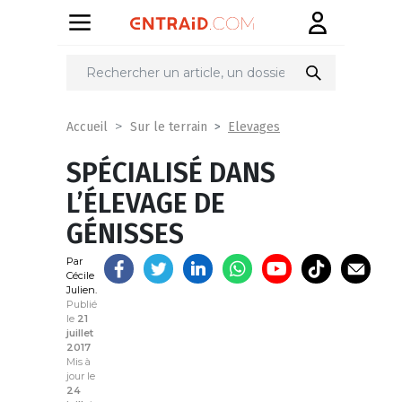
Partager
sur
Elevages
Accueil
Sur le terrain
SPÉCIALISÉ DANS
L’ÉLEVAGE DE
GÉNISSES
Par
Cécile
Julien.
Publié
le
21
juillet
2017
Mis à
jour le
24