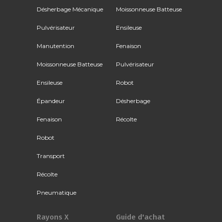
Désherbage Mécanique
Moissonneuse Batteuse
Pulvérisateur
Ensileuse
Manutention
Fenaison
Moissonneuse Batteuse
Pulvérisateur
Ensileuse
Robot
Épandeur
Désherbage
Fenaison
Récolte
Robot
Transport
Récolte
Pneumatique
Rayons X
Guide d'achat