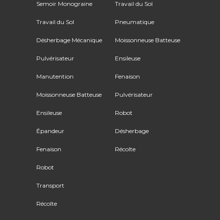
Semoir Monograine
Travail du Sol
Travail du Sol
Pneumatique
Désherbage Mécanique
Moissonneuse Batteuse
Pulvérisateur
Ensileuse
Manutention
Fenaison
Moissonneuse Batteuse
Pulvérisateur
Ensileuse
Robot
Épandeur
Désherbage
Fenaison
Récolte
Robot
Transport
Récolte