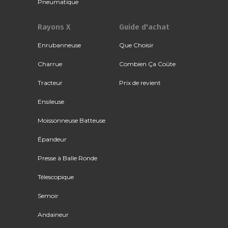
Pneumatique
Rayons X
Guide d'achat
Enrubanneuse
Que Choisir
Charrue
Combien Ça Coûte
Tracteur
Prix de revient
Ensileuse
Moissonneuse Batteuse
Épandeur
Presse à Balle Ronde
Télescopique
Semoir
Andaineur