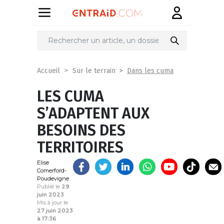
Partager
sur
Dans les cuma
Accueil
Sur le terrain
LES CUMA
S’ADAPTENT AUX
BESOINS DES
TERRITOIRES
Elise
Comerford-
Poudevigne
Publié le
29
juin 2023
Mis à jour le
27 juin 2023
à 17:36