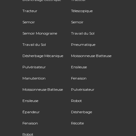
Tracteur
Télescopique
Semoir
Semoir
Semoir Monograine
Travail du Sol
Travail du Sol
Pneumatique
Désherbage Mécanique
Moissonneuse Batteuse
Pulvérisateur
Ensileuse
Manutention
Fenaison
Moissonneuse Batteuse
Pulvérisateur
Ensileuse
Robot
Épandeur
Désherbage
Fenaison
Récolte
Robot