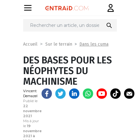
Partager
sur
Dans les cuma
Accueil
Sur le terrain
DES BASES POUR LES
NÉOPHYTES DU
MACHINISME
Vincent
Demazel
Publié le
22
novembre
2021
Mis à jour
le
19
novembre
2021 à