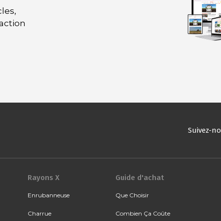
les,
daction
Suivez-n
Rayons X
Guide d'achat
Enrubanneuse
Que Choisir
Charrue
Combien Ça Coûte