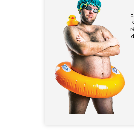
E
r
d