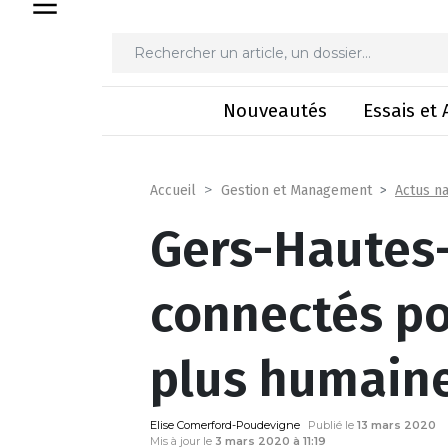
Gers-Hautes-Pyrénées: 
Nouveautés
Essais et 
Actus na
Accueil
Gestion et Management
Gers-Hautes
connectés p
plus humain
Elise Comerford-Poudevigne
Publié le
13 mars 2020
Mis à jour le
3 mars 2020 à 11:19