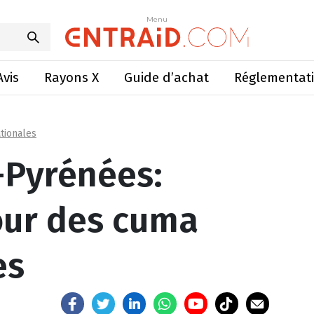
connectés pour des cuma plus humaines
Menu
Menu
Avis
Rayons X
Guide d’achat
Réglementat
tionales
-Pyrénées:
our des cuma
es