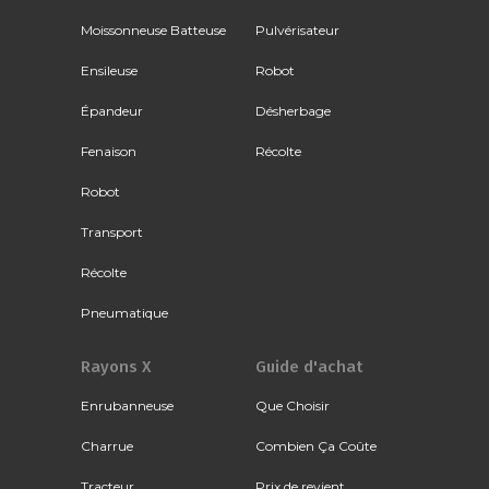
Moissonneuse Batteuse
Pulvérisateur
Ensileuse
Robot
Épandeur
Désherbage
Fenaison
Récolte
Robot
Transport
Récolte
Pneumatique
Rayons X
Guide d'achat
Enrubanneuse
Que Choisir
Charrue
Combien Ça Coûte
Tracteur
Prix de revient