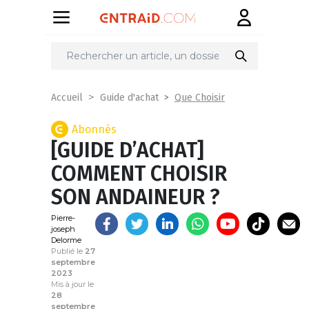
Partager
sur
Que Choisir
Accueil
Guide d'achat
Abonnés
[GUIDE D’ACHAT]
COMMENT CHOISIR
SON ANDAINEUR ?
Pierre-
joseph
Delorme
Publié le
27
septembre
2023
Mis à jour le
28
septembre