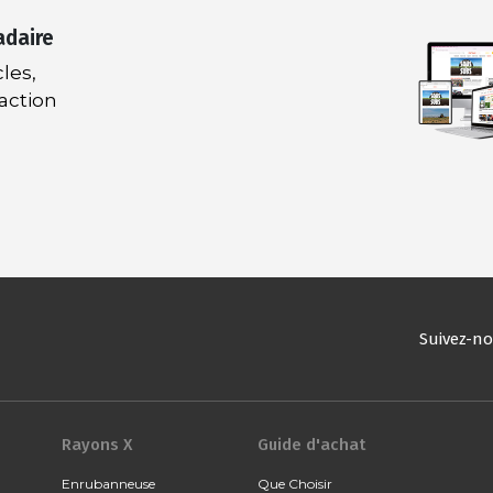
adaire
les,
daction
Suivez-n
Rayons X
Guide d'achat
Enrubanneuse
Que Choisir