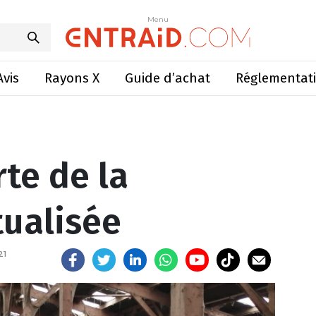
rte de la fenaison mutualisée
Menu
Menu
Avis
Rayons X
Guide d’achat
Réglementat
te de la
ualisée
21