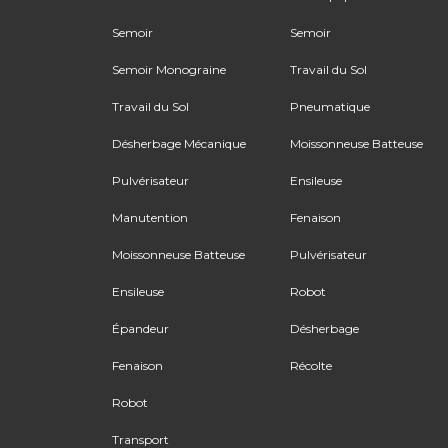
Semoir
Semoir
Semoir Monograine
Travail du Sol
Travail du Sol
Pneumatique
Désherbage Mécanique
Moissonneuse Batteuse
Pulvérisateur
Ensileuse
Manutention
Fenaison
Moissonneuse Batteuse
Pulvérisateur
Ensileuse
Robot
Épandeur
Désherbage
Fenaison
Récolte
Robot
Transport