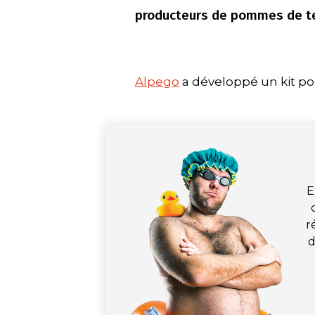
producteurs de pommes de te
Alpego
a développé un kit po
E
r
d