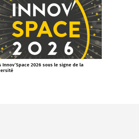
s Innov’Space 2026 sous le signe de la
versité