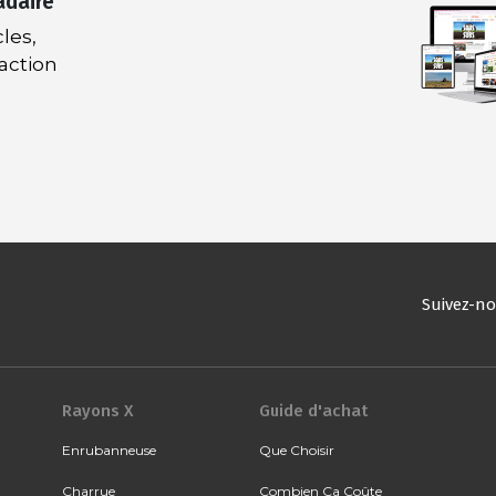
adaire
les,
daction
Suivez-n
Rayons X
Guide d'achat
Enrubanneuse
Que Choisir
Charrue
Combien Ça Coûte