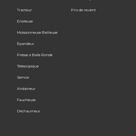
Tracteur
Prix de revient
Ensileuse
Moissonneuse Batteuse
Épandeur
Presse à Balle Ronde
Télescopique
Semoir
Andaineur
Faucheuse
Déchaumeur