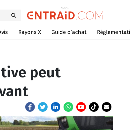
ative peut s’atteler à l’avant
Menu
Menu
Avis
Rayons X
Guide d’achat
Réglementat
ative peut
avant