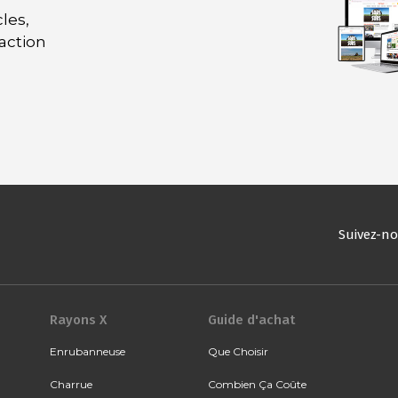
les,
daction
Suivez-n
Rayons X
Guide d'achat
Enrubanneuse
Que Choisir
Charrue
Combien Ça Coûte