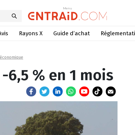
u GNR : -6,5 % en 1 mois
Menu
Menu
Avis
Rayons X
Guide d’achat
Réglementat
 économique
 -6,5 % en 1 mois