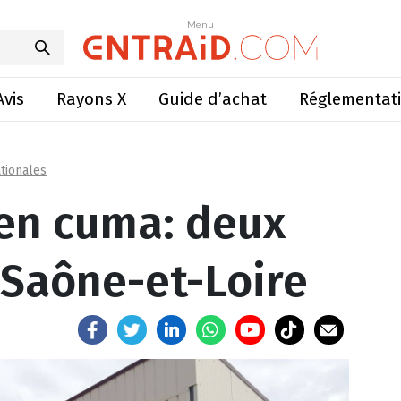
a: deux exemples en Saône-et-Loire
Menu
Menu
Avis
Rayons X
Guide d’achat
Réglementat
tionales
en cuma: deux
Saône-et-Loire