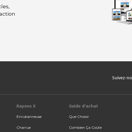
les,
daction
Suivez-n
Rayons X
Guide d'achat
Enrubanneuse
Que Choisir
Charrue
Combien Ça Coûte