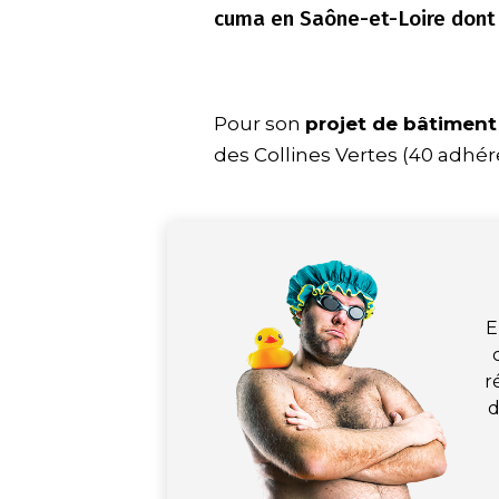
cuma en Saône-et-Loire dont 
Pour son
projet de bâtimen
des Collines Vertes (40 adhér
E
r
d