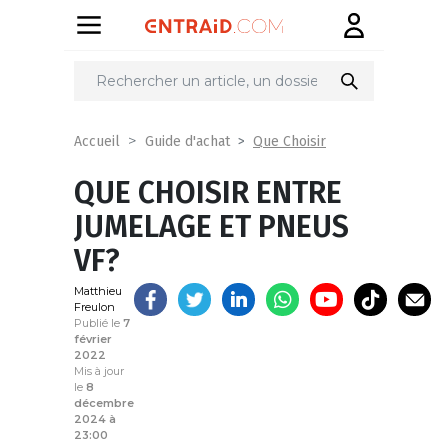
Partager
sur
Que Choisir
Accueil
Guide d'achat
QUE CHOISIR ENTRE
JUMELAGE ET PNEUS
VF?
Matthieu
Freulon
Publié le
7
février
2022
Mis à jour
le
8
décembre
2024 à
23:00