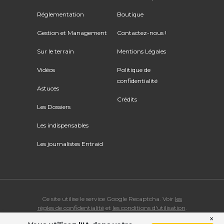
Réglementation
Boutique
Gestion et Management
Contactez-nous !
Sur le terrain
Mentions Légales
Vidéos
Politique de
confidentialité
Astuces
Crédits
Les Dossiers
Les indispensables
Les journalistes Entraid
Ce site utilise le service Google Recaptcha. Voir
les
règles de confidentialité
et
les conditions d'utilisation
.
×