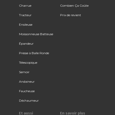
Charrue
Combien Ça Coûte
Tracteur
Prix de revient
Ensileuse
Moissonneuse Batteuse
Épandeur
Presse à Balle Ronde
Télescopique
Semoir
Andaineur
Faucheuse
Déchaumeur
Et aussi
En savoir plus