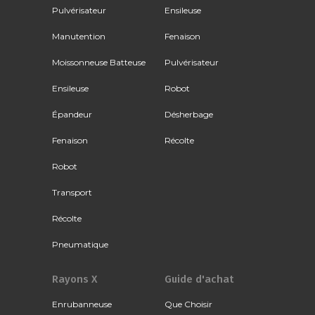
Pulvérisateur
Ensileuse
Manutention
Fenaison
Moissonneuse Batteuse
Pulvérisateur
Ensileuse
Robot
Épandeur
Désherbage
Fenaison
Récolte
Robot
Transport
Récolte
Pneumatique
Rayons X
Guide d'achat
Enrubanneuse
Que Choisir