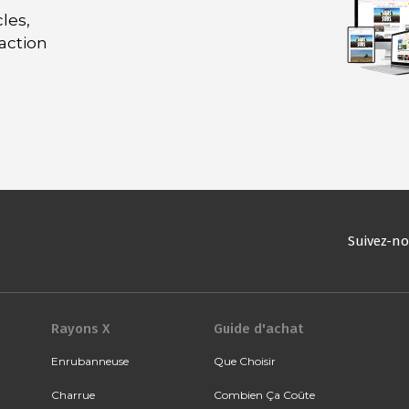
les,
daction
Suivez-n
Rayons X
Guide d'achat
Enrubanneuse
Que Choisir
Charrue
Combien Ça Coûte