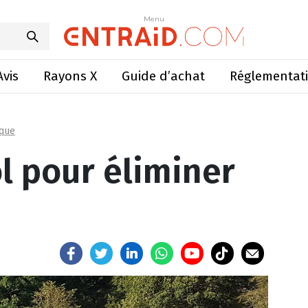
ol pour éliminer le chiendent
Menu
Menu
Avis
Rayons X
Guide d’achat
Réglementat
que
l pour éliminer