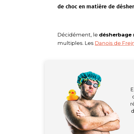
de choc en matière de déshe
Décidément, le
désherbage
multiples. Les
Danois de Frej
E
r
d