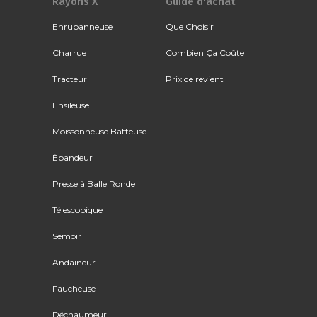
Rayons X
Guide d'achat
Enrubanneuse
Que Choisir
Charrue
Combien Ça Coûte
Tracteur
Prix de revient
Ensileuse
Moissonneuse Batteuse
Épandeur
Presse à Balle Ronde
Télescopique
Semoir
Andaineur
Faucheuse
Déchaumeur