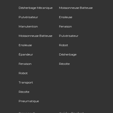
Désherbage Mécanique
Moissonneuse Batteuse
Pulvérisateur
Ensileuse
Manutention
Fenaison
Moissonneuse Batteuse
Pulvérisateur
Ensileuse
Robot
Épandeur
Désherbage
Fenaison
Récolte
Robot
Transport
Récolte
Pneumatique