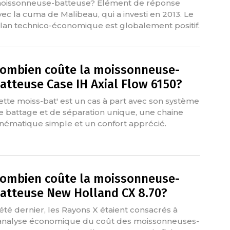
oissonneuse-batteuse? Elément de réponse
vec la cuma de Malibeau, qui a investi en 2013. Le
ilan technico-économique est globalement positif.
ombien coûte la moissonneuse-
atteuse Case IH Axial Flow 6150?
ette moiss-bat' est un cas à part avec son système
e battage et de séparation unique, une chaine
inématique simple et un confort apprécié.
ombien coûte la moissonneuse-
atteuse New Holland CX 8.70?
'été dernier, les Rayons X étaient consacrés à
'analyse économique du coût des moissonneuses-