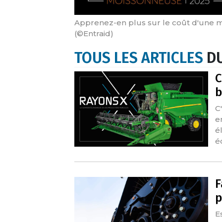
Apprenez-en plus sur le coût d'une 
(©Entraid)
TOUS LES ARTICLES
DU
C
b
C
e
é
é
F
p
E