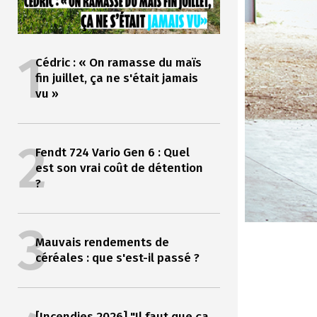
1
Cédric : « On ramasse du maïs
fin juillet, ça ne s'était jamais
vu »
2
Fendt 724 Vario Gen 6 : Quel
est son vrai coût de détention
?
3
Mauvais rendements de
céréales : que s'est-il passé ?
[Incendies 2026] "Il faut que ça