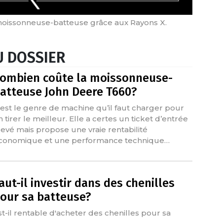
moissonneuse-batteuse grâce aux Rayons X.
 DOSSIER
ombien coûte la moissonneuse-
atteuse John Deere T660?
'est le genre de machine qu’il faut charger pour
n tirer le meilleur. Elle a certes un ticket d’entrée
levé mais propose une vraie rentabilité
conomique et une performance technique…
aut-il investir dans des chenilles
our sa batteuse?
st-il rentable d'acheter des chenilles pour sa