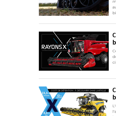
m
a
b
C
b
C
d
c
C
b
L
l