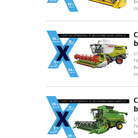
b
c
C
b
L
l
b
c
C
b
L
l
b