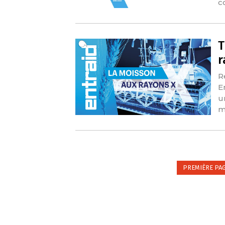
c
T
r
R
E
u
m
PREMIÈRE PA