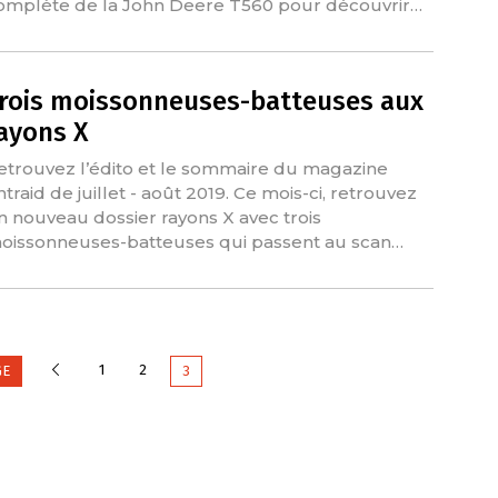
omplète de la John Deere T560 pour découvrir…
rois moissonneuses-batteuses aux
ayons X
etrouvez l’édito et le sommaire du magazine
ntraid de juillet - août 2019. Ce mois-ci, retrouvez
n nouveau dossier rayons X avec trois
oissonneuses-batteuses qui passent au scan…
Précédente
1
2
GE
3