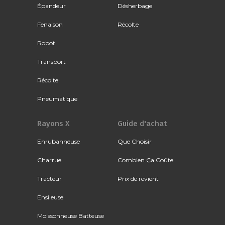
Épandeur
Désherbage
Fenaison
Récolte
Robot
Transport
Récolte
Pneumatique
Rayons X
Guide d'achat
Enrubanneuse
Que Choisir
Charrue
Combien Ça Coûte
Tracteur
Prix de revient
Ensileuse
Moissonneuse Batteuse