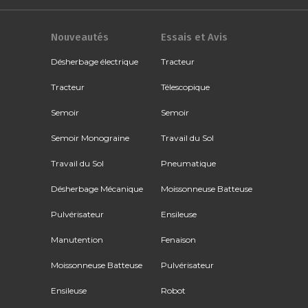
Nouveautés
Essais et Avis
Désherbage électrique
Tracteur
Tracteur
Télescopique
Semoir
Semoir
Semoir Monograine
Travail du Sol
Travail du Sol
Pneumatique
Désherbage Mécanique
Moissonneuse Batteuse
Pulvérisateur
Ensileuse
Manutention
Fenaison
Moissonneuse Batteuse
Pulvérisateur
Ensileuse
Robot