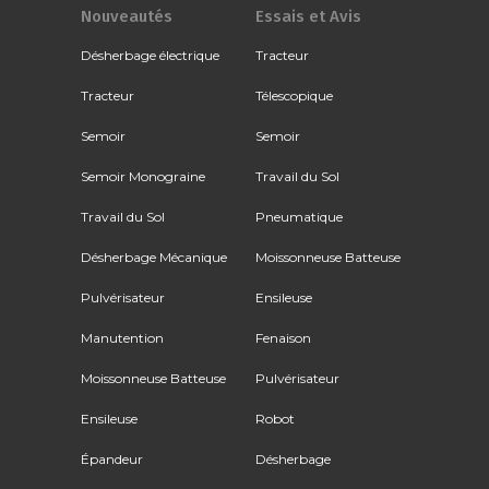
Nouveautés
Essais et Avis
Désherbage électrique
Tracteur
Tracteur
Télescopique
Semoir
Semoir
Semoir Monograine
Travail du Sol
Travail du Sol
Pneumatique
Désherbage Mécanique
Moissonneuse Batteuse
Pulvérisateur
Ensileuse
Manutention
Fenaison
Moissonneuse Batteuse
Pulvérisateur
Ensileuse
Robot
Épandeur
Désherbage