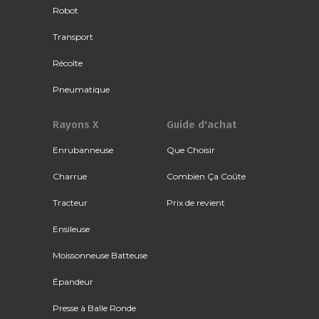
Robot
Transport
Récolte
Pneumatique
Rayons X
Guide d'achat
Enrubanneuse
Que Choisir
Charrue
Combien Ça Coûte
Tracteur
Prix de revient
Ensileuse
Moissonneuse Batteuse
Épandeur
Presse à Balle Ronde