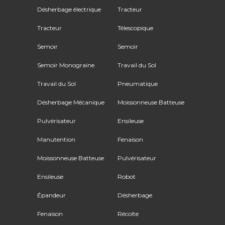
Désherbage électrique
Tracteur
Tracteur
Télescopique
Semoir
Semoir
Semoir Monograine
Travail du Sol
Travail du Sol
Pneumatique
Désherbage Mécanique
Moissonneuse Batteuse
Pulvérisateur
Ensileuse
Manutention
Fenaison
Moissonneuse Batteuse
Pulvérisateur
Ensileuse
Robot
Épandeur
Désherbage
Fenaison
Récolte