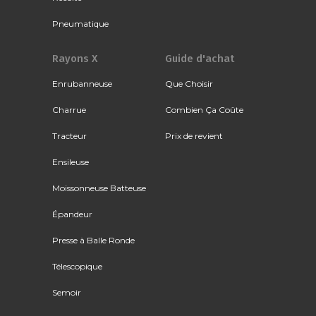
Pneumatique
Rayons X
Guide d'achat
Enrubanneuse
Que Choisir
Charrue
Combien Ça Coûte
Tracteur
Prix de revient
Ensileuse
Moissonneuse Batteuse
Épandeur
Presse à Balle Ronde
Télescopique
Semoir