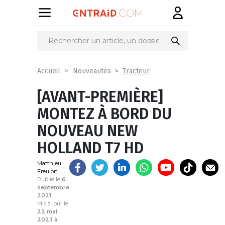
Partager
sur
Tracteur
Accueil
Nouveautés
[AVANT-PREMIÈRE]
MONTEZ À BORD DU
NOUVEAU NEW
HOLLAND T7 HD
Matthieu
Freulon
Publié le
6
septembre
2021
Mis à jour le
22 mai
2023 à