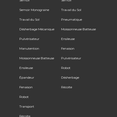
Semoir
Semoir
Semoir Monograine
Travail du Sol
Travail du Sol
Pneumatique
Désherbage Mécanique
Moissonneuse Batteuse
Pulvérisateur
Ensileuse
Manutention
Fenaison
Moissonneuse Batteuse
Pulvérisateur
Ensileuse
Robot
Épandeur
Désherbage
Fenaison
Récolte
Robot
Transport
Récolte