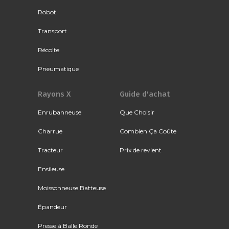
Robot
Transport
Récolte
Pneumatique
Rayons X
Guide d'achat
Enrubanneuse
Que Choisir
Charrue
Combien Ça Coûte
Tracteur
Prix de revient
Ensileuse
Moissonneuse Batteuse
Épandeur
Presse à Balle Ronde