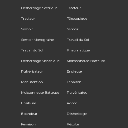
Désherbage électrique
Tracteur
Tracteur
Télescopique
Semoir
Semoir
Semoir Monograine
Travail du Sol
Travail du Sol
Pneumatique
Désherbage Mécanique
Moissonneuse Batteuse
Pulvérisateur
Ensileuse
Manutention
Fenaison
Moissonneuse Batteuse
Pulvérisateur
Ensileuse
Robot
Épandeur
Désherbage
Fenaison
Récolte