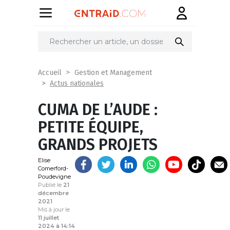
Partager
sur
Accueil
Gestion et Management
Actus nationales
CUMA DE L’AUDE :
PETITE ÉQUIPE,
GRANDS PROJETS
Elise
Comerford-
Poudevigne
Publié le
21
décembre
2021
Mis à jour le
11 juillet
2024 à 14:14