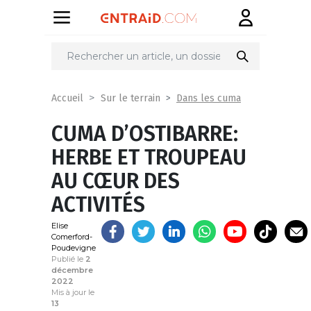
Partager
sur
Dans les cuma
Accueil
Sur le terrain
CUMA D’OSTIBARRE:
HERBE ET TROUPEAU
AU CŒUR DES
ACTIVITÉS
Elise
Comerford-
Poudevigne
Publié le
2
décembre
2022
Mis à jour le
13