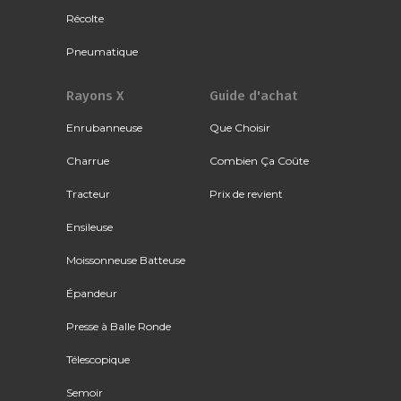
Récolte
Pneumatique
Rayons X
Guide d'achat
Enrubanneuse
Que Choisir
Charrue
Combien Ça Coûte
Tracteur
Prix de revient
Ensileuse
Moissonneuse Batteuse
Épandeur
Presse à Balle Ronde
Télescopique
Semoir