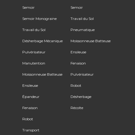
Semoir
Semoir
Semoir Monograine
Travail du Sol
Travail du Sol
Pneumatique
Désherbage Mécanique
Moissonneuse Batteuse
Pulvérisateur
Ensileuse
Manutention
Fenaison
Moissonneuse Batteuse
Pulvérisateur
Ensileuse
Robot
Épandeur
Désherbage
Fenaison
Récolte
Robot
Transport