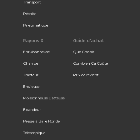
Transport
Récolte
Pneumatique
Rayons X
Guide d'achat
Enrubanneuse
Que Choisir
Charrue
Combien Ça Coûte
Tracteur
Prix de revient
Ensileuse
Moissonneuse Batteuse
Épandeur
Presse à Balle Ronde
Télescopique