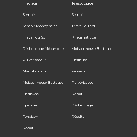
Tracteur
Télescopique
Semoir
Semoir
Semoir Monograine
Travail du Sol
Travail du Sol
Pneumatique
Désherbage Mécanique
Moissonneuse Batteuse
Pulvérisateur
Ensileuse
Manutention
Fenaison
Moissonneuse Batteuse
Pulvérisateur
Ensileuse
Robot
Épandeur
Désherbage
Fenaison
Récolte
Robot