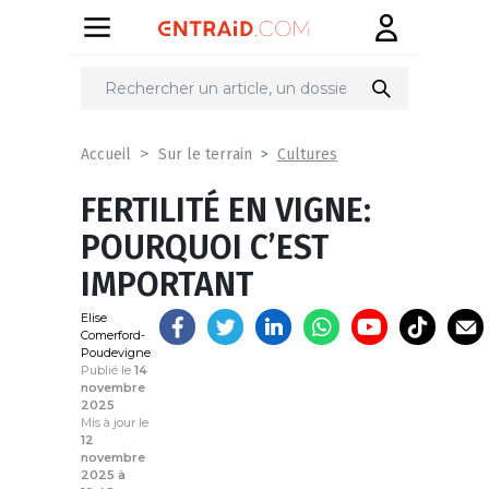
Partager
sur
Cultures
Accueil
Sur le terrain
FERTILITÉ EN VIGNE:
POURQUOI C’EST
IMPORTANT
Elise
Comerford-
Poudevigne
Publié le
14
novembre
2025
Mis à jour le
12
novembre
2025 à