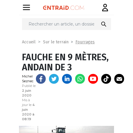
Partager
sur
Fourrages
Accueil
Sur le terrain
FAUCHE EN 9 MÈTRES,
ANDAIN DE 3
Michel
Seznec
Publié le
2 juin
2020
Mis à
jour le
4
juin
2020 à
08:19