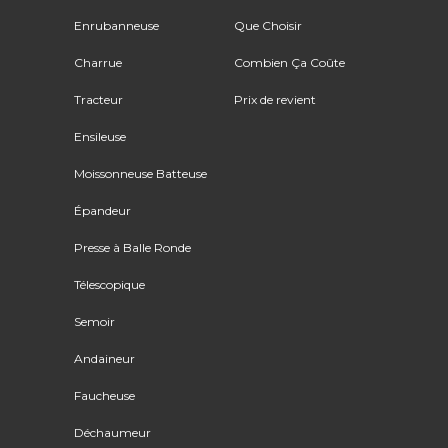
Enrubanneuse
Que Choisir
Charrue
Combien Ça Coûte
Tracteur
Prix de revient
Ensileuse
Moissonneuse Batteuse
Épandeur
Presse à Balle Ronde
Télescopique
Semoir
Andaineur
Faucheuse
Déchaumeur