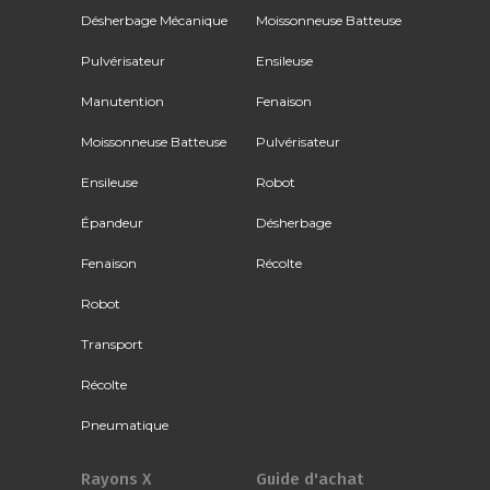
Désherbage Mécanique
Moissonneuse Batteuse
Pulvérisateur
Ensileuse
Manutention
Fenaison
Moissonneuse Batteuse
Pulvérisateur
Ensileuse
Robot
Épandeur
Désherbage
Fenaison
Récolte
Robot
Transport
Récolte
Pneumatique
Rayons X
Guide d'achat