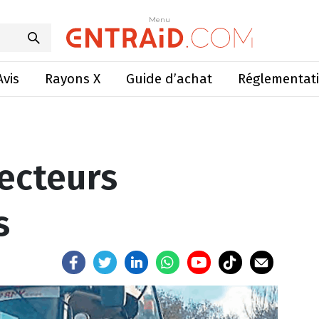
es, vecteurs d’innovations
Menu
Menu
Avis
Rayons X
Guide d’achat
Réglementat
vecteurs
s