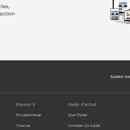
les,
daction
Suivez-n
Rayons X
Guide d'achat
Enrubanneuse
Que Choisir
Charrue
Combien Ça Coûte