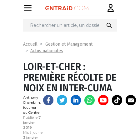
Partager
sur
Accueil
Gestion et Management
Actus nationales
LOIR-ET-CHER :
PREMIÈRE RÉCOLTE DE
NOIX EN INTER-CUMA
Anthony
Chambrin,
fdcuma
du Centre
Publié le
7
janvier
2019
Mis à jour le
3 janvier