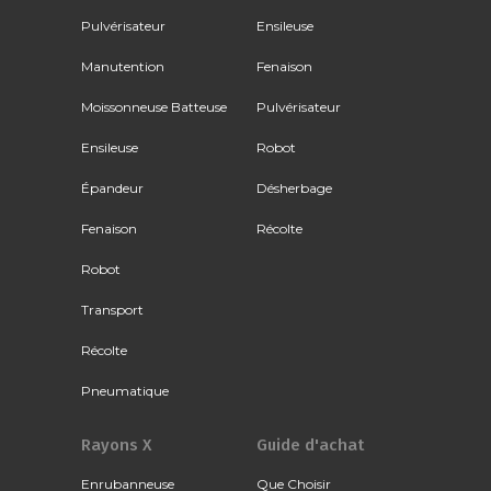
Pulvérisateur
Ensileuse
Manutention
Fenaison
Moissonneuse Batteuse
Pulvérisateur
Ensileuse
Robot
Épandeur
Désherbage
Fenaison
Récolte
Robot
Transport
Récolte
Pneumatique
Rayons X
Guide d'achat
Enrubanneuse
Que Choisir