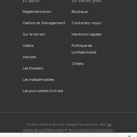
Et aussi
En savoir plus
Réglementation
Boutique
Gestion et Management
Contactez-nous !
Sur le terrain
Mentions Légales
Vidéos
Politique de
confidentialité
Astuces
Crédits
Les Dossiers
Les indispensables
Les journalistes Entraid
Ce site utilise le service Google Recaptcha. Voir
les
règles de confidentialité
et
les conditions d'utilisation
.
×