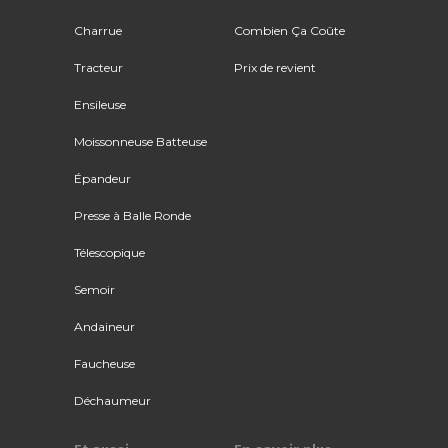
Charrue
Combien Ça Coûte
Tracteur
Prix de revient
Ensileuse
Moissonneuse Batteuse
Épandeur
Presse à Balle Ronde
Télescopique
Semoir
Andaineur
Faucheuse
Déchaumeur