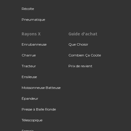
Récolte
Pneumatique
Rayons X
Guide d'achat
Enrubanneuse
Que Choisir
Charrue
Combien Ça Coûte
Tracteur
Prix de revient
Ensileuse
Moissonneuse Batteuse
Épandeur
Presse à Balle Ronde
Télescopique
Semoir