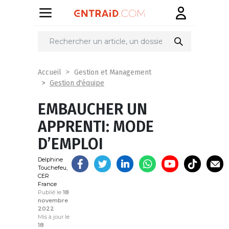
Partager
sur
Accueil
Gestion et Management
Gestion d'équipe
EMBAUCHER UN
APPRENTI: MODE
D’EMPLOI
Delphine
Touchefeu,
CER
France
Publié le
18
novembre
2022
Mis à jour le
18