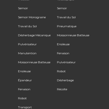
Semoir
Semoir
Semoir Monograine
Travail du Sol
Travail du Sol
Pneumatique
Désherbage Mécanique
Moissonneuse Batteuse
Pulvérisateur
Ensileuse
Manutention
Fenaison
Moissonneuse Batteuse
Pulvérisateur
Ensileuse
Robot
Épandeur
Désherbage
Fenaison
Récolte
Robot
Transport