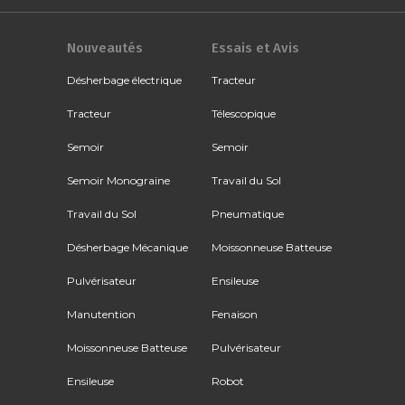
Nouveautés
Essais et Avis
Désherbage électrique
Tracteur
Tracteur
Télescopique
Semoir
Semoir
Semoir Monograine
Travail du Sol
Travail du Sol
Pneumatique
Désherbage Mécanique
Moissonneuse Batteuse
Pulvérisateur
Ensileuse
Manutention
Fenaison
Moissonneuse Batteuse
Pulvérisateur
Ensileuse
Robot