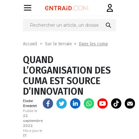
Partager
sur
Dans les cuma
Accueil
Sur le terrain
QUAND
L’ORGANISATION DES
CUMA EST SOURCE
D’INNOVATION
Elodie
Bredelet
Publié le
22
septembre
2022
Mis à jour le
17