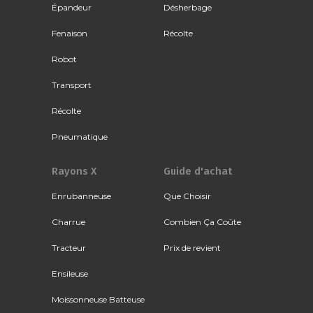
Épandeur
Désherbage
Fenaison
Récolte
Robot
Transport
Récolte
Pneumatique
Rayons X
Guide d'achat
Enrubanneuse
Que Choisir
Charrue
Combien Ça Coûte
Tracteur
Prix de revient
Ensileuse
Moissonneuse Batteuse