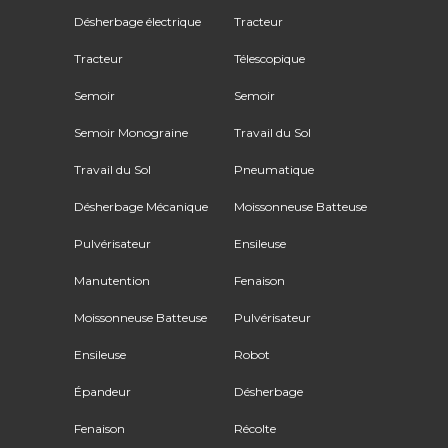
Désherbage électrique
Tracteur
Tracteur
Télescopique
Semoir
Semoir
Semoir Monograine
Travail du Sol
Travail du Sol
Pneumatique
Désherbage Mécanique
Moissonneuse Batteuse
Pulvérisateur
Ensileuse
Manutention
Fenaison
Moissonneuse Batteuse
Pulvérisateur
Ensileuse
Robot
Épandeur
Désherbage
Fenaison
Récolte