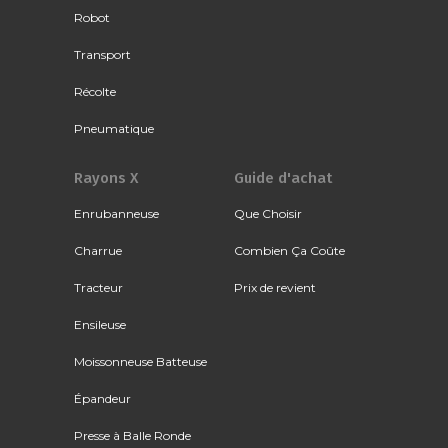
Robot
Transport
Récolte
Pneumatique
Rayons X
Guide d'achat
Enrubanneuse
Que Choisir
Charrue
Combien Ça Coûte
Tracteur
Prix de revient
Ensileuse
Moissonneuse Batteuse
Épandeur
Presse à Balle Ronde