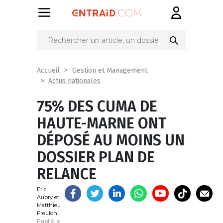
Partager
sur
Accueil
Gestion et Management
Actus nationales
75% DES CUMA DE
HAUTE-MARNE ONT
DÉPOSÉ AU MOINS UN
DOSSIER PLAN DE
RELANCE
Eric
Aubry et
Matthieu
Freulon
Publié le