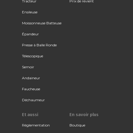
Tracteur
Prix de revient
Ensileuse
Moissonneuse Batteuse
Épandeur
Presse à Balle Ronde
Télescopique
Semoir
Andaineur
Faucheuse
Déchaumeur
Et aussi
En savoir plus
Réglementation
Boutique