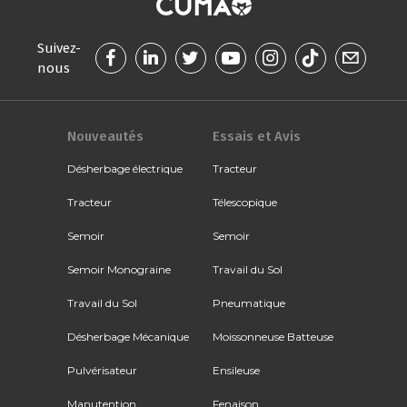
Suivez-
nous
Nouveautés
Essais et Avis
Désherbage électrique
Tracteur
Tracteur
Télescopique
Semoir
Semoir
Semoir Monograine
Travail du Sol
Travail du Sol
Pneumatique
Désherbage Mécanique
Moissonneuse Batteuse
Pulvérisateur
Ensileuse
Manutention
Fenaison