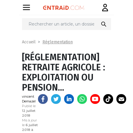
Partager
sur
Réglementation
Accueil
[RÉGLEMENTATION]
RETRAITE AGRICOLE :
EXPLOITATION OU
PENSION…
vincent
Demazel
Publié le
12 juillet
2018
Mis à jour
le
6 juillet
2018 à