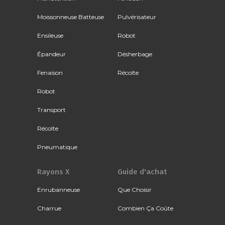
Moissonneuse Batteuse
Pulvérisateur
Ensileuse
Robot
Épandeur
Désherbage
Fenaison
Récolte
Robot
Transport
Récolte
Pneumatique
Rayons X
Guide d'achat
Enrubanneuse
Que Choisir
Charrue
Combien Ça Coûte