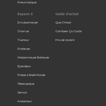
Pneumatique
Rayons X
Guide d'achat
Enrubanneuse
Que Choisir
Charrue
Combien Ça Coûte
Tracteur
Prix de revient
Ensileuse
Moissonneuse Batteuse
Épandeur
Presse à Balle Ronde
Télescopique
Semoir
Andaineur