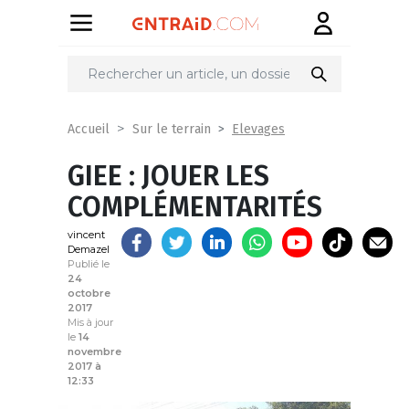
Partager
sur
Elevages
Accueil
Sur le terrain
GIEE : JOUER LES
COMPLÉMENTARITÉS
vincent
Demazel
Publié le
24
octobre
2017
Mis à jour
le
14
novembre
2017 à
12:33