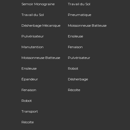
Semoir Monograine
Travail du Sol
Travail du Sol
Pneumatique
Désherbage Mécanique
Moissonneuse Batteuse
Pulvérisateur
Ensileuse
Manutention
Fenaison
Moissonneuse Batteuse
Pulvérisateur
Ensileuse
Robot
Épandeur
Désherbage
Fenaison
Récolte
Robot
Transport
Récolte