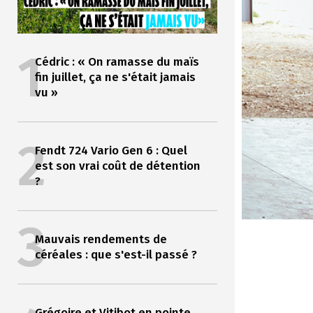
1
Cédric : « On ramasse du maïs
fin juillet, ça ne s'était jamais
vu »
2
Fendt 724 Vario Gen 6 : Quel
est son vrai coût de détention
?
3
Mauvais rendements de
céréales : que s'est-il passé ?
Grégoire et Vitibot en pointe