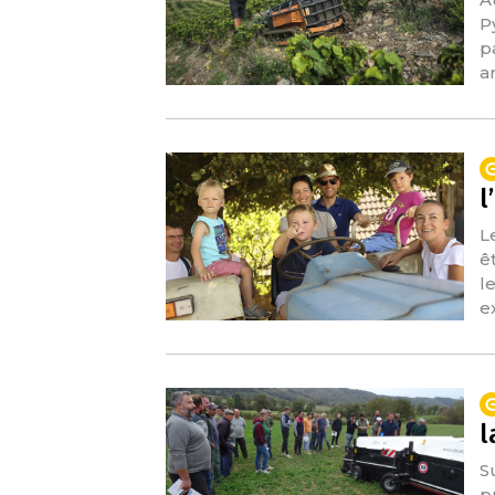
P
p
a
l
L
ê
l
e
l
S
p