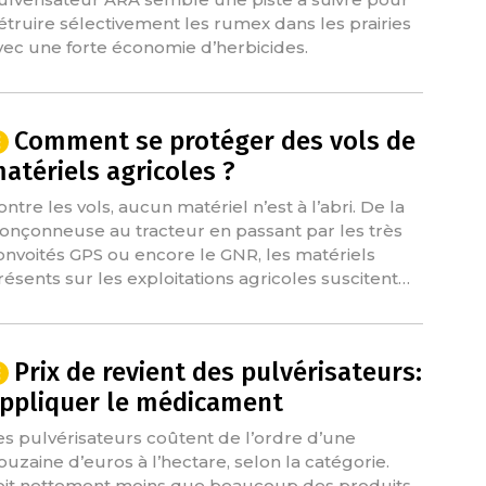
étruire sélectivement les rumex dans les prairies
vec une forte économie d’herbicides.
Comment se protéger des vols de
atériels agricoles ?
ontre les vols, aucun matériel n’est à l’abri. De la
ronçonneuse au tracteur en passant par les très
onvoités GPS ou encore le GNR, les matériels
résents sur les exploitations agricoles suscitent…
Prix de revient des pulvérisateurs:
ppliquer le médicament
es pulvérisateurs coûtent de l’ordre d’une
ouzaine d’euros à l’hectare, selon la catégorie.
oit nettement moins que beaucoup des produits