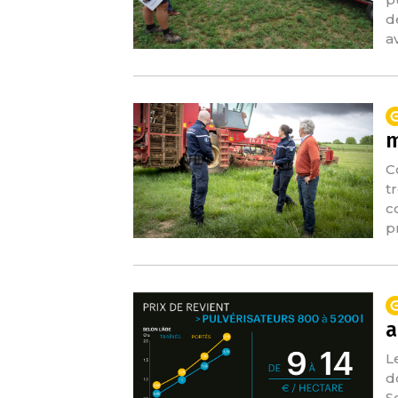
d
a
m
C
t
c
p
a
L
d
S