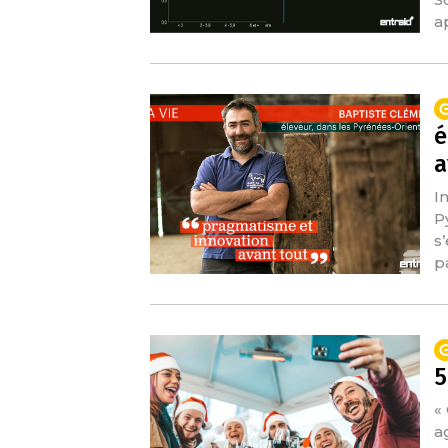
a
é
a
I
P
s
pa
5
«
a