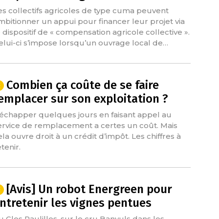
es collectifs agricoles de type cuma peuvent
mbitionner un appui pour financer leur projet via
e dispositif de « compensation agricole collective ».
elui-ci s’impose lorsqu’un ouvrage local de…
Combien ça coûte de se faire
emplacer sur son exploitation ?
’échapper quelques jours en faisant appel au
ervice de remplacement a certes un coût. Mais
ela ouvre droit à un crédit d’impôt. Les chiffres à
tenir.
[Avis] Un robot Energreen pour
ntretenir les vignes pentues
u Clos Paulilles, sur le cru Banyuls dans les