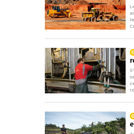
L
a
l
C
r
S
s
c
re
e
A