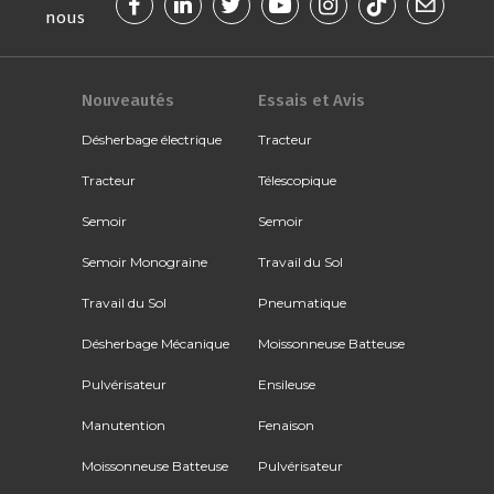
nous
Nouveautés
Essais et Avis
Désherbage électrique
Tracteur
Tracteur
Télescopique
Semoir
Semoir
Semoir Monograine
Travail du Sol
Travail du Sol
Pneumatique
Désherbage Mécanique
Moissonneuse Batteuse
Pulvérisateur
Ensileuse
Manutention
Fenaison
Moissonneuse Batteuse
Pulvérisateur