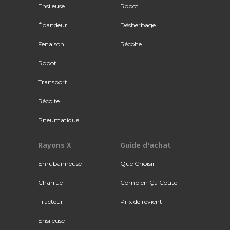
Ensileuse
Robot
Épandeur
Désherbage
Fenaison
Récolte
Robot
Transport
Récolte
Pneumatique
Rayons X
Guide d'achat
Enrubanneuse
Que Choisir
Charrue
Combien Ça Coûte
Tracteur
Prix de revient
Ensileuse