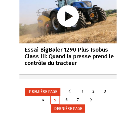
Essai BigBaler 1290 Plus Isobus
Class III: Quand la presse prend le
contrôle du tracteur
Précédente
1
2
3
PREMIÈRE PAGE
Suivante
4
6
7
5
DERNIÈRE PAGE