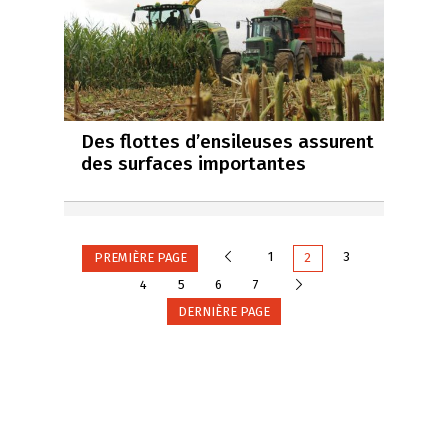
Des flottes d’ensileuses assurent
des surfaces importantes
Précédente
1
3
PREMIÈRE PAGE
2
Suivante
4
5
6
7
DERNIÈRE PAGE