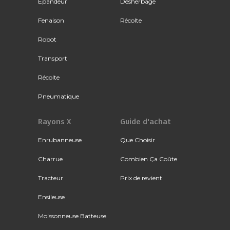
Épandeur
Désherbage
Fenaison
Récolte
Robot
Transport
Récolte
Pneumatique
Rayons X
Guide d'achat
Enrubanneuse
Que Choisir
Charrue
Combien Ça Coûte
Tracteur
Prix de revient
Ensileuse
Moissonneuse Batteuse