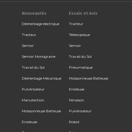
Nouveautés
Essais et Avis
Désherbage électrique
Tracteur
Tracteur
Télescopique
Semoir
Semoir
Semoir Monograine
Travail du Sol
Travail du Sol
Pneumatique
Désherbage Mécanique
Moissonneuse Batteuse
Pulvérisateur
Ensileuse
Manutention
Fenaison
Moissonneuse Batteuse
Pulvérisateur
Ensileuse
Robot