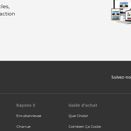
les,
daction
Suivez-n
Rayons X
Guide d'achat
Enrubanneuse
Que Choisir
Charrue
Combien Ça Coûte