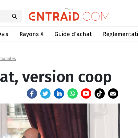
nd débat, version coop
Menu
Menu
Avis
Rayons X
Guide d’achat
Réglementat
tionales
at, version coop