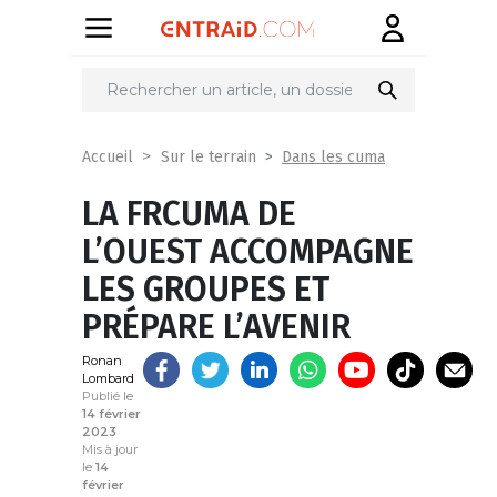
Partager
sur
Dans les cuma
Accueil
Sur le terrain
LA FRCUMA DE
L’OUEST ACCOMPAGNE
LES GROUPES ET
PRÉPARE L’AVENIR
Ronan
Lombard
Publié le
14 février
2023
Mis à jour
le
14
février