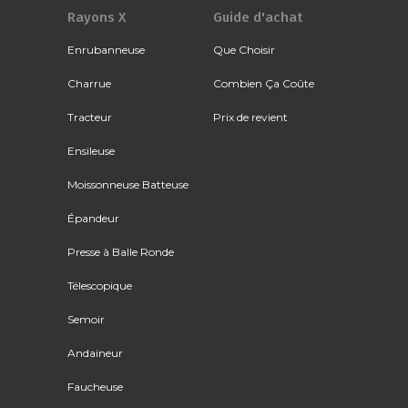
Rayons X
Guide d'achat
Enrubanneuse
Que Choisir
Charrue
Combien Ça Coûte
Tracteur
Prix de revient
Ensileuse
Moissonneuse Batteuse
Épandeur
Presse à Balle Ronde
Télescopique
Semoir
Andaineur
Faucheuse