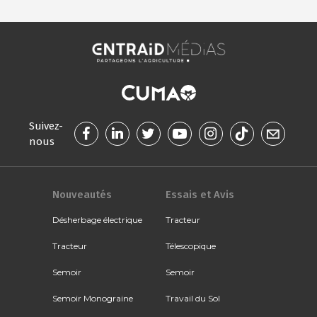
Suivez-
nous
Nouveautés
Essais et Avis
Désherbage électrique
Tracteur
Tracteur
Télescopique
Semoir
Semoir
Semoir Monograine
Travail du Sol