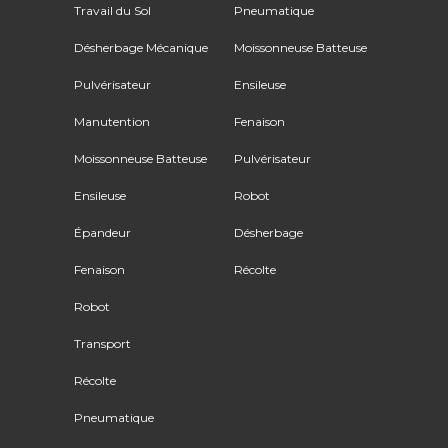
Travail du Sol
Pneumatique
Désherbage Mécanique
Moissonneuse Batteuse
Pulvérisateur
Ensileuse
Manutention
Fenaison
Moissonneuse Batteuse
Pulvérisateur
Ensileuse
Robot
Épandeur
Désherbage
Fenaison
Récolte
Robot
Transport
Récolte
Pneumatique