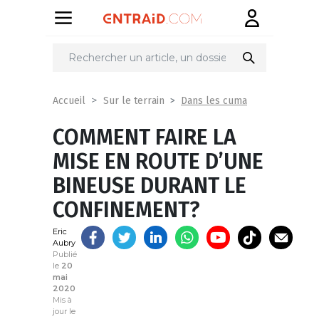
Partager
sur
Dans les cuma
Accueil
Sur le terrain
COMMENT FAIRE LA
MISE EN ROUTE D’UNE
BINEUSE DURANT LE
CONFINEMENT?
Eric
Aubry
Publié
le
20
mai
2020
Mis à
jour le