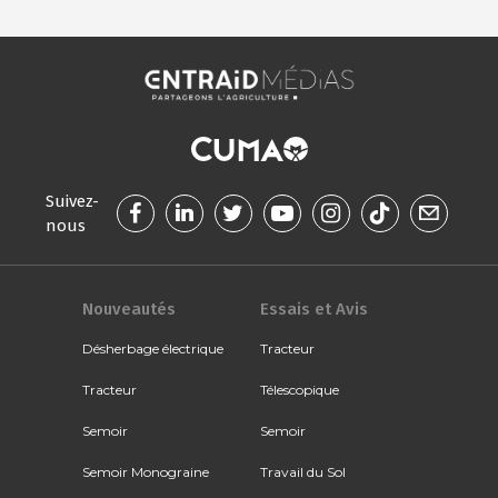
Suivez-
nous
Nouveautés
Essais et Avis
Désherbage électrique
Tracteur
Tracteur
Télescopique
Semoir
Semoir
Semoir Monograine
Travail du Sol