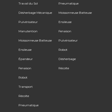
Travail du Sol
Pneumatique
Désherbage Mécanique
Moissonneuse Batteuse
Pulvérisateur
Ensileuse
Manutention
Fenaison
Moissonneuse Batteuse
Pulvérisateur
Ensileuse
Robot
Épandeur
Désherbage
Fenaison
Récolte
Robot
Transport
Récolte
Pneumatique