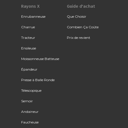
Rayons X
Guide d'achat
Enrubanneuse
Que Choisir
Charrue
Combien Ça Coûte
Tracteur
Prix de revient
Ensileuse
Moissonneuse Batteuse
Épandeur
Presse à Balle Ronde
Télescopique
Semoir
Andaineur
Faucheuse