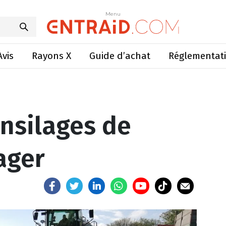
ensilages de sorgho fourrager
Menu
Menu
Avis
Rayons X
Guide d’achat
Réglementat
ensilages de
ager