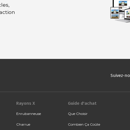
les,
daction
Suivez-n
Rayons X
Guide d'achat
Enrubanneuse
Que Choisir
Charrue
Combien Ça Coûte