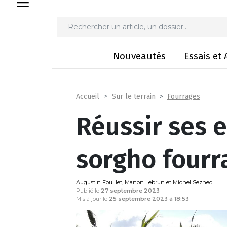
Réussir ses 
Nouveautés
Essais et 
Fourrages
Accueil
Sur le terrain
Réussir ses 
sorgho fourr
Augustin Fouillet, Manon Lebrun et Michel Seznec
Publié le
27 septembre 2023
Mis à jour le
25 septembre 2023 à 18:53